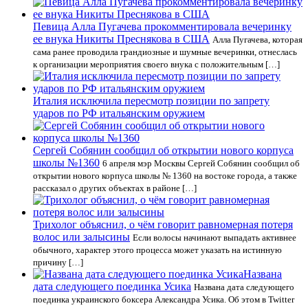
Певица Алла Пугачева прокомментировала вечеринку
ее внука Никиты Преснякова в США
Алла Пугачева, которая
сама ранее проводила грандиозные и шумные вечеринки, отнеслась
к организации мероприятия своего внука с положительным […]
Италия исключила пересмотр позиции по запрету
ударов по РФ итальянским оружием
Сергей Собянин сообщил об открытии нового корпуса
школы №1360
6 апреля мэр Москвы Сергей Собянин сообщил об
открытии нового корпуса школы № 1360 на востоке города, а также
рассказал о других объектах в районе […]
Трихолог объяснил, о чём говорит равномерная потеря
волос или залысины
Если волосы начинают выпадать активнее
обычного, характер этого процесса может указать на истинную
причину […]
Названа
дата следующего поединка Усика
Названа дата следующего
поединка украинского боксера Александра Усика. Об этом в Twitter