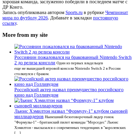
хорошая команда, заслуженно победили в последнем матче с
ДР Конго.
Запись опубликована автором
Sports.ru
в рубрике
Чемпионат
мира по футболу 2026
. Добавьте в закладки
постоянную
ссылку
.
More from my site
Россиянин пожаловался на бракованный Nintendo Switch
2 до релиза консоли
Один из первых владельцев
еще не вышедшей игровой консоли Nintendo Switch 2 в России
столкнулся с браком.
Российский актер назвал преимущество российского
кино над Голливудом
Льюис Хэмилтон назвал “Формулу-1” клубом сыновей
миллиардеров
Нынешний безоговорочный лидер гонок
"Формулы-1" - британский пилот команды "Мерседес" Льюис
Хэмилтон - высказался о современных тенденциях в "королевских
[…]