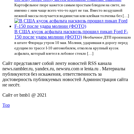
Картофельное пюре кажется самым простым блюдом на свете, но
именно с ним чаще всего что-то идет не так. Вместо воздушной
нежной массы получается водянистая или клейкая толченка без […]
В США кусок асфальта насквозь прошил пикап Ford F-
150 после удара молнии (ФОТО)
Необычное ДТП произошло
в штате Флорида утром 10 мая. Молния, ударившая в дорогу перед
едущим по трассе I-10 автомобилем, отколола крупный кусок
асфальта, который влетел в лобовое стекло […]
Сайт представляет собой ленту новостей RSS канала
news.rambler.ru, yandex.ru, newsru.com и lenta.ru . Материалы
публикуются без искажения, ответственность за
достоверность публикуемых новостей Администрация сайта
не несёт.
Сайт от bmb1 @ 2021
Top