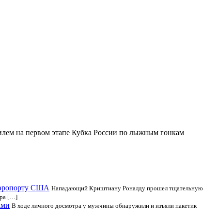
илем на первом этапе Кубка России по лыжным гонкам
 аэропорту США
Нападающий Криштиану Роналду прошел тщательную
ра […]
ами
В ходе личного досмотра у мужчины обнаружили и изъяли пакетик