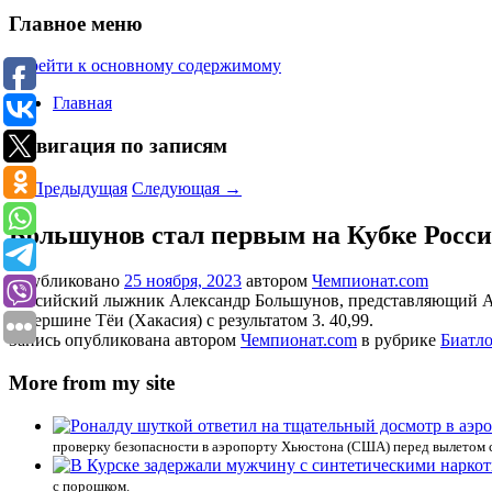
Главное меню
Перейти к основному содержимому
Главная
Навигация по записям
←
Предыдущая
Следующая
→
Большунов стал первым на Кубке Росси
Опубликовано
25 ноября, 2023
автором
Чемпионат.com
Российский лыжник Александр Большунов, представляющий Ар
в Вершине Тёи (Хакасия) с результатом 3. 40,99.
Запись опубликована автором
Чемпионат.com
в рубрике
Биатл
More from my site
проверку безопасности в аэропорту Хьюстона (США) перед вылетом 
с порошком.