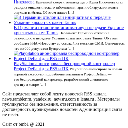
Николаева
Причиной смерти телеведущего Юрия Николаева стал
рецидив онкологического заболевания: врачи обнаружили новые
опухоли в лёгких. Об этом пишет […]
В Германии отклонили инициативу о передаче Украине
крылатых ракет Taurus
Парламент Германии отклонил
резолюцию о передаче Украине крылатых ракет Taurus. Об этом
сообщает РИА «Новости» со ссылкой на местные СМИ. Отмечается,
что из 666 депутатов Бундестага […]
PlayStation анонсировала беспроводной контроллер
Project Defiant для PS5 и ПК
PlayStation анонсировала новый
игровой аксессуар под рабочим названием Project Defiant —
это беспроводной контроллер, разработанный специально
для игр в жанре […]
Сайт представляет собой ленту новостей RSS канала
news.rambler.ru, yandex.ru, newsru.com и lenta.ru . Материалы
публикуются без искажения, ответственность за
достоверность публикуемых новостей Администрация сайта
не несёт.
Сайт от bmb1 @ 2021