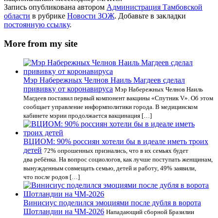
Запись опубликована автором
Администрация Тамбовской
области
в рубрике
Новости ЗОЖ
. Добавьте в закладки
постоянную ссылку
.
More from my site
Мэр Набережных Челнов Наиль Магдеев сделал
прививку от коронавируса
Мэр Набережных Челнов Наиль
Магдеев поставил первый компонент вакцины «Спутник V». Об этом
сообщает управление информполитики города. В медицинском
кабинете мэрии продолжается вакцинация […]
ВЦИОМ: 90% россиян хотели бы в идеале иметь троих
детей
72% опрошенных признались, что в их семьях будет
два ребёнка. На вопрос социологов, как лучше поступать женщинам,
вынужденным совмещать семью, детей и работу, 49% заявили,
что после родов […]
Винисиус поделился эмоциями после дубля в ворота
Шотландии на ЧМ-2026
Нападающий сборной Бразилии