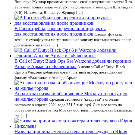
Винисиус Жуниор прокомментировал своё выступление в матче 3-го
тура чемпионата мира — 2026 с национальной командой Шотландии
(3:0). Напомним, Винисиус Жуниор […]
В Роспотребнадзоре перечислили продукты
для восстановления после праздников
Овощи, фрукты,
зелень и сухофрукты могут помочь организму восстановиться после
длительных застолий […]
В Call of Duty: Black Ops 6 и Warzone добавили героиню
Аны де Армас из «Балерины»
3 июня в Call of Duty: Black
Ops 6 и Warzone добавили новый платный набор, посвящённый
фильму «Балерина» с Аной де Армас.
Аналитики назвали обгоняющие Москву по росту цен
на жилье города
Средняя стоимость "квадрата" в столице
составила к апрелю 2021 года 251,5 тыс. руб. Сильнее всего по
росту цен на жилье за год Москву обогнала подмосковная Балашиха,
где […]
Названа причина смерти актера и телеведущего Юрия