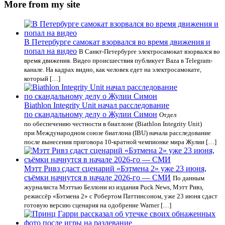
More from my site
В Петербурге самокат взорвался во время движения и
попал на видео
В Санкт-Петербурге электросамокат взорвался во
время движения. Видео происшествия публикует Baza в Telegram-
канале. На кадрах видно, как человек едет на электросамокате,
который […]
Biathlon Integrity Unit начал расследование
по скандальному делу о Жулии Симон
Отдел
по обеспечению честности в биатлоне (Biathlon Integrity Unit)
при Международном союзе биатлона (IBU) начала расследование
после вынесения приговора 10-кратной чемпионке мира Жулии […]
Мэтт Ривз сдаст сценарий «Бэтмена 2» уже 23 июня,
съёмки начнутся в начале 2026-го — СМИ
По данным
журналиста Мэттью Беллони из издания Puck News, Мэтт Ривз,
режиссёр «Бэтмена 2» с Робертом Паттинсоном, уже 23 июня сдаст
готовую версию сценария на одобрение Warner […]