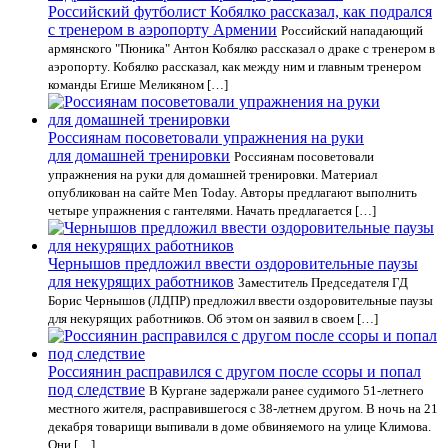
Российский футболист Кобялко рассказал, как подрался
с тренером в аэропорту Армении
Российский нападающий
армянского "Пюника" Антон Кобялко рассказал о драке с тренером в
аэропорту. Кобялко рассказал, как между ним и главным тренером
команды Егише Меликяном […]
Россиянам посоветовали упражнения на руки
для домашней тренировки
Россиянам посоветовали
упражнения на руки для домашней тренировки. Материал
опубликован на сайте Men Today. Авторы предлагают выполнить
четыре упражнения с гантелями. Начать предлагается […]
Чернышов предложил ввести оздоровительные паузы
для некурящих работников
Заместитель Председателя ГД
Борис Чернышов (ЛДПР) предложил ввести оздоровительные паузы
для некурящих работников. Об этом он заявил в своем […]
Россиянин расправился с другом после ссоры и попал
под следствие
В Кургане задержали ранее судимого 51-летнего
местного жителя, расправившегося с 38-летнем другом. В ночь на 21
декабря товарищи выпивали в доме обвиняемого на улице Климова.
Они […]