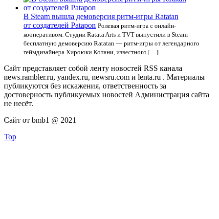
В Steam вышла демоверсия ритм-игры Ratatan
от создателей Patapon
Ролевая ритм-игра с онлайн-
кооперативом. Студии Ratata Arts и TVT выпустили в Steam
бесплатную демоверсию Ratatan — ритм-игры от легендарного
геймдизайнера Хироюки Котани, известного […]
Сайт представляет собой ленту новостей RSS канала
news.rambler.ru, yandex.ru, newsru.com и lenta.ru . Материалы
публикуются без искажения, ответственность за
достоверность публикуемых новостей Администрация сайта
не несёт.
Сайт от bmb1 @ 2021
Top