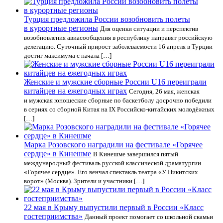
Турция предложила России возобновить полеты
в курортные регионы
Для оценки ситуации и перспектив
возобновления авиасообщения в республику направят российскую
делегацию. Суточный прирост заболеваемости 16 апреля в Турции
достиг максимума с начала […]
Женские и мужские сборные России U16 переиграли
китайцев на ежегодных играх
Сегодня, 26 мая, женская
и мужская юношеские сборные по баскетболу досрочно победили
в сериях со сборной Китая на IX Российско-китайских молодёжных
[…]
Марка Розовского наградили на фестивале «Горячее
сердце» в Кинешме
В Кинешме завершился пятый
международный фестиваль русской классической драматургии
«Горячее сердце». Его венчал спектакль театра «У Никитских
ворот» (Москва). Зрители и участники […]
22 мая в Крыму выпустили первый в России «Класс
гостеприимства»
Данный проект помогает со школьной скамьи