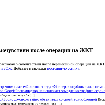
самочувствии после операции на ЖКТ
рассказал о самочувствии после перенесённой операции на ЖКТ
ти ЗОЖ
. Добавьте в закладки
постоянную ссылку
.
42-летняя звезда «Универа» опубликовала снимки
Роскомнадзор не исключает замедления трафика серви
ообщила пресс-служба […]
Борис Джонсон тайно обвенчался со своей возлюбленной
По д
емонию были приглашены 30 человек - это […]