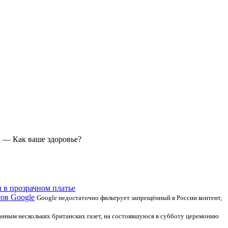
. — Как ваше здоровье?
 в прозрачном платье
сов Google
Google недостаточно фильтрует запрещённый в России контент,
анным нескольких британских газет, на состоявшуюся в субботу церемонию