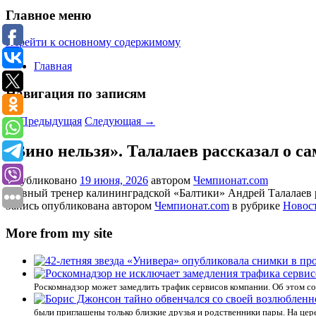
Главное меню
Перейти к основному содержимому
Главная
Навигация по записям
←
Предыдущая
Следующая
→
«Вино нельзя». Талалаев рассказал о 
Опубликовано
19 июня, 2026
автором
Чемпионат.com
Главный тренер калининградской «Балтики» Андрей Талалаев 
Запись опубликована автором
Чемпионат.com
в рубрике
Новос
More from my site
Роскомнадзор может замедлить трафик сервисов компании. Об этом с
были приглашены только близкие друзья и родственники пары. На цер